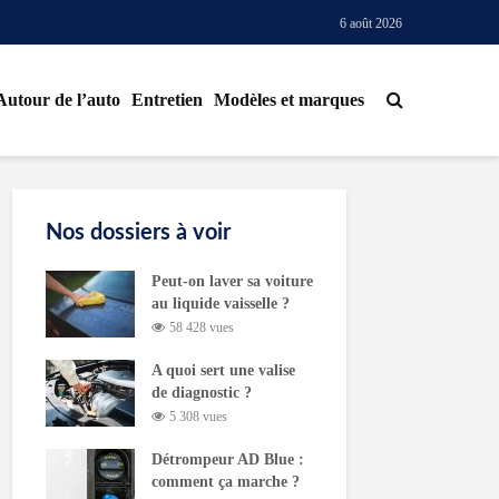
6 août 2026
Autour de l’auto
Entretien
Modèles et marques
Nos dossiers à voir
Peut-on laver sa voiture
au liquide vaisselle ?
58 428 vues
A quoi sert une valise
de diagnostic ?
5 308 vues
Détrompeur AD Blue :
comment ça marche ?