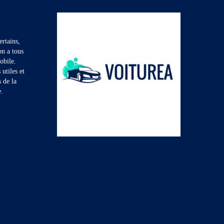
rtains,
on a tous
obile.
utiles et
s de la
e.