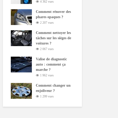
4 362 vues
Comment rénover des
phares opaques ?
2 207 vues
Comment nettoyer les
tâches sur les sièges de
voitures ?
2 067 vues
Valise de diagnostic
auto : comment ça
marche ?
1 962 vues
Comment changer un
enjoliveur ?
1 299 vues