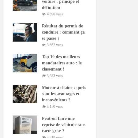
voiture : principe et
définition
4 690 vues
Résultat du permis de
conduire : comment ça
se passe ?
3 662 vues
Top 10 des meilleurs
mandataires auto : le
classement !
3 633 vues
Moteur à chaine : quels
sont les avantages et
inconvénients ?
3 150 vues
Peut-on faire une
reprise de véhicule sans
carte grise ?
2 818 vues