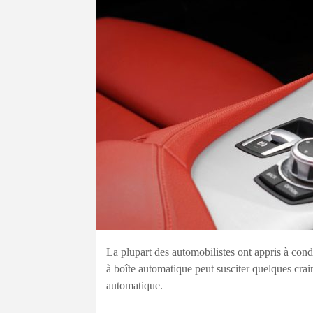
La plupart des automobilistes ont appris à cond
à boîte automatique peut susciter quelques crain
automatique.