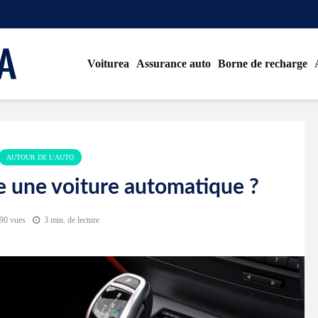
Voiturea
Assurance auto
Borne de recharge
AUTOUR DE L'AUTO
 une voiture automatique ?
90 vues
3 min. de lecture