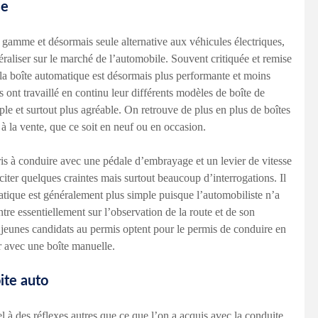
se
 gamme et désormais seule alternative aux véhicules électriques,
éraliser sur le marché de l’automobile. Souvent critiquée et remise
la boîte automatique est désormais plus performante et moins
ont travaillé en continu leur différents modèles de boîte de
ple et surtout plus agréable. On retrouve de plus en plus de boîtes
 à la vente, que ce soit en neuf ou en occasion.
is à conduire avec une pédale d’embrayage et un levier de vitesse
citer quelques craintes mais surtout beaucoup d’interrogations. Il
atique est généralement plus simple puisque l’automobiliste n’a
ntre essentiellement sur l’observation de la route et de son
 jeunes candidats au permis optent pour le permis de conduire en
er avec une boîte manuelle.
ite auto
l à des réflexes autres que ce que l’on a acquis avec la conduite