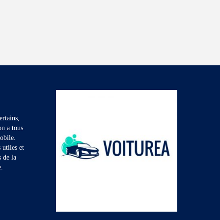
rtains,
on a tous
obile.
utiles et
s de la
e.