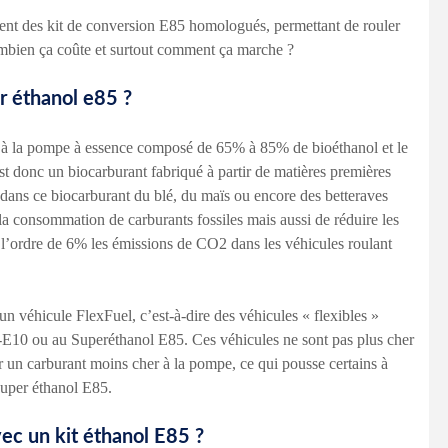
sent des kit de conversion E85 homologués, permettant de rouler
mbien ça coûte et surtout comment ça marche ?
er éthanol e85 ?
é à la pompe à essence composé de 65% à 85% de bioéthanol et le
st donc un biocarburant fabriqué à partir de matières premières
dans ce biocarburant du blé, du maïs ou encore des betteraves
r la consommation de carburants fossiles mais aussi de réduire les
 l’ordre de 6% les émissions de CO2 dans les véhicules roulant
’un véhicule FlexFuel, c’est-à-dire des véhicules « flexibles »
E10 ou au Superéthanol E85. Ces véhicules ne sont pas plus cher
r un carburant moins cher à la pompe, ce qui pousse certains à
super éthanol E85.
ec un kit éthanol E85 ?