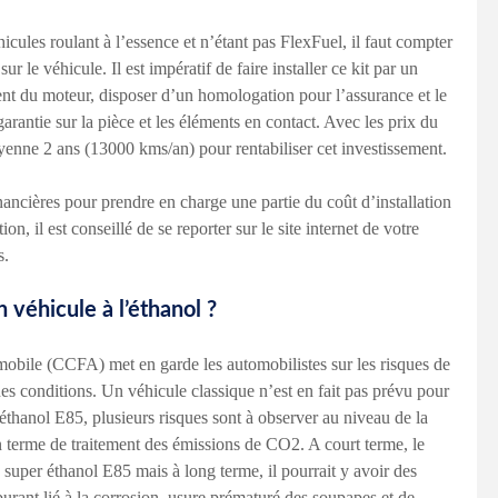
hicules roulant à l’essence et n’étant pas FlexFuel, il faut compter
ur le véhicule. Il est impératif de faire installer ce kit par un
nt du moteur, disposer d’un homologation pour l’assurance et le
arantie sur la pièce et les éléments en contact. Avec les prix du
oyenne 2 ans (13000 kms/an) pour rentabiliser cet investissement.
ancières pour prendre en charge une partie du coût d’installation
n, il est conseillé de se reporter sur le site internet de votre
s.
 véhicule à l’éthanol ?
mobile (CCFA) met en garde les automobilistes sur les risques de
nes conditions. Un véhicule classique n’est en fait pas prévu pour
éthanol E85, plusieurs risques sont à observer au niveau de la
en terme de traitement des émissions de CO2. A court terme, le
 super éthanol E85 mais à long terme, il pourrait y avoir des
burant lié à la corrosion, usure prématuré des soupapes et de