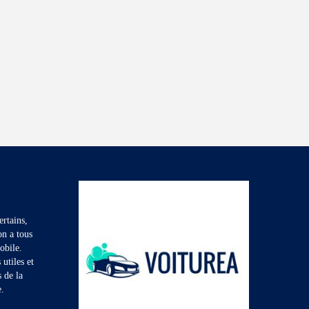
rtains,
on a tous
obile.
utiles et
s de la
e.