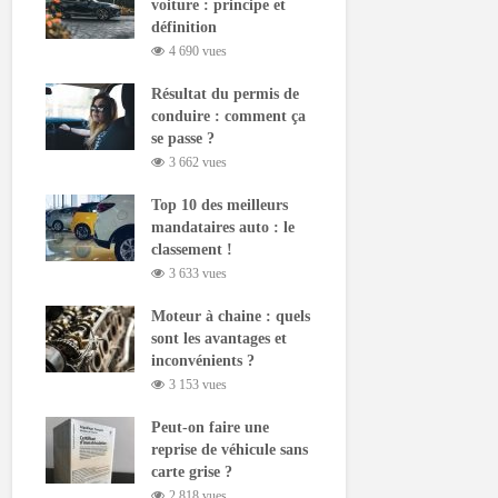
voiture : principe et
définition
4 690 vues
Résultat du permis de
conduire : comment ça
se passe ?
3 662 vues
Top 10 des meilleurs
mandataires auto : le
classement !
3 633 vues
Moteur à chaine : quels
sont les avantages et
inconvénients ?
3 153 vues
Peut-on faire une
reprise de véhicule sans
carte grise ?
2 818 vues