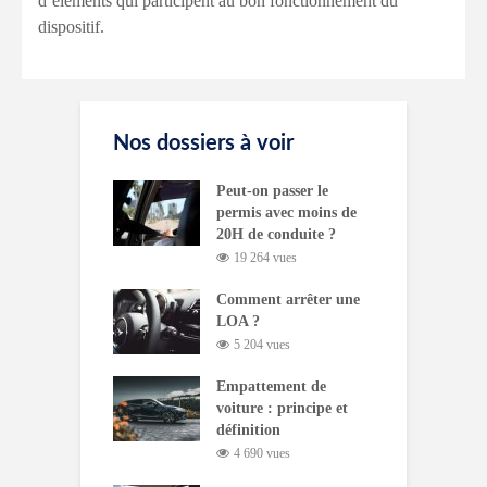
d’éléments qui participent au bon fonctionnement du
dispositif.
Nos dossiers à voir
Peut-on passer le
permis avec moins de
20H de conduite ?
19 264 vues
Comment arrêter une
LOA ?
5 204 vues
Empattement de
voiture : principe et
définition
4 690 vues