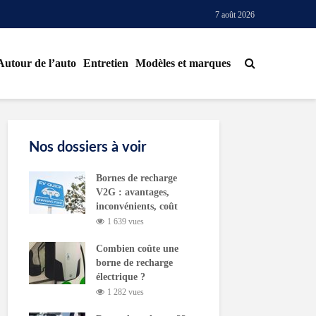
7 août 2026
Autour de l’auto
Entretien
Modèles et marques
Nos dossiers à voir
Bornes de recharge
V2G : avantages,
inconvénients, coût
1 639 vues
Combien coûte une
borne de recharge
électrique ?
1 282 vues