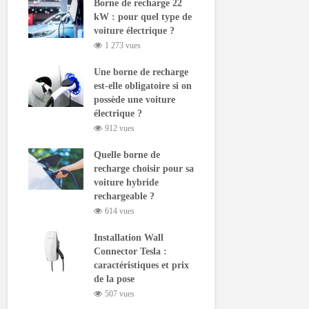
Borne de recharge 22
kW : pour quel type de
voiture électrique ?
1 273 vues
Une borne de recharge
est-elle obligatoire si on
possède une voiture
électrique ?
912 vues
Quelle borne de
recharge choisir pour sa
voiture hybride
rechargeable ?
614 vues
Installation Wall
Connector Tesla :
caractéristiques et prix
de la pose
507 vues