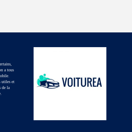
rtains,
on a tous
obile.
utiles et
s de la
e.