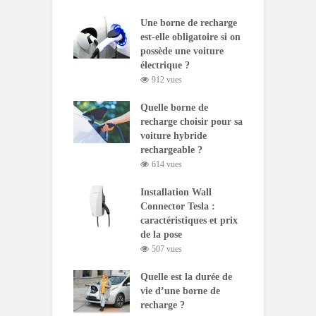
Une borne de recharge
est-elle obligatoire si on
possède une voiture
électrique ?
912 vues
Quelle borne de
recharge choisir pour sa
voiture hybride
rechargeable ?
614 vues
Installation Wall
Connector Tesla :
caractéristiques et prix
de la pose
507 vues
Quelle est la durée de
vie d’une borne de
recharge ?