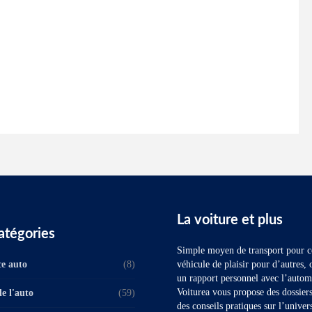
La voiture et plus
atégories
Simple moyen de transport pour ce
e auto
(8)
véhicule de plaisir pour d’autres, 
un rapport personnel avec l’autom
Voiturea vous propose des dossiers 
e l'auto
(59)
des conseils pratiques sur l’univer