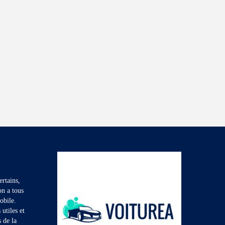
rtains,
on a tous
obile.
utiles et
s de la